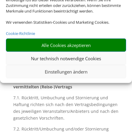
Visumserfordernisse sowie der
Zustimmung nicht erteilen oder zurückziehen, können bestimmte
gesundheitspolizeilichen Formalitäten und aller
Merkmale und Funktionen beeinträchtigt werden.
weiteren für die Durchführung der Reise geltenden
Wir verwenden Statistiken-Cookies und Marketing Cookies.
gesetzlichen Vorschriften die Reisenden selbst
verantwortlich. Dazu gehört insbesondere die
Cookie-Richtlinie
rechtzeitige Beantragung von Visa für das
Bestimmungsland. Für eine etwaige Verletzung
Alle Cookies akzeptieren
solcher Vorschriften und deren Folgen haften wir
nicht.
Nur technisch notwendige Cookies
Einstellungen ändern
7. Rücktritt/Umbuchung und Stornierung des
vermittelten (Reise-)Vertrags
7.1. Rücktritt, Umbuchung und Stornierung und
Haftung richten sich nach den Vertragsbedingungen
des jeweiligen Veranstalters/Anbieters und nach den
gesetzlichen Vorschriften.
7.2. Rücktritt/Umbuchung und/oder Stornierung