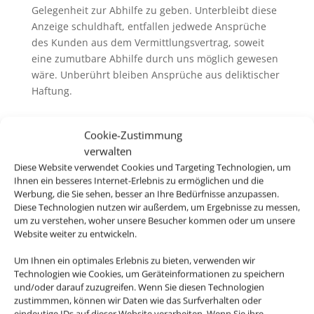
Gelegenheit zur Abhilfe zu geben. Unterbleibt diese
Anzeige schuldhaft, entfallen jedwede Ansprüche
des Kunden aus dem Vermittlungsvertrag, soweit
eine zumutbare Abhilfe durch uns möglich gewesen
wäre. Unberührt bleiben Ansprüche aus deliktischer
Haftung.
Cookie-Zustimmung
6. Pass-, Visa und gesundheitspolizeiliche
verwalten
Formalitäten
Diese Website verwendet Cookies und Targeting Technologien, um
Ihnen ein besseres Internet-Erlebnis zu ermöglichen und die
6.1. Bei der Buchung von Pauschalreisen werden Sie
Werbung, die Sie sehen, besser an Ihre Bedürfnisse anzupassen.
von uns und ggfs. vom Reiseveranstalter über
Diese Technologien nutzen wir außerdem, um Ergebnisse zu messen,
allgemeine Pass- und Visumserfordernisse des
um zu verstehen, woher unsere Besucher kommen oder um unsere
Bestimmungslandes, sowie die ungefähren Fristen
Website weiter zu entwickeln.
der Erlangung von Visa sowie
Um Ihnen ein optimales Erlebnis zu bieten, verwenden wir
gesundheitspolizeiliche Formalitäten unterrichtet.
Technologien wie Cookies, um Geräteinformationen zu speichern
und/oder darauf zuzugreifen. Wenn Sie diesen Technologien
6.2. Soweit mit Ihnen nicht ausdrücklich vereinbart,
zustimmmen, können wir Daten wie das Surfverhalten oder
sind Sie für die Einhaltung dieser Pass- und
eindeutige IDs auf dieser Website verarbeiten. Wenn Sie ihre